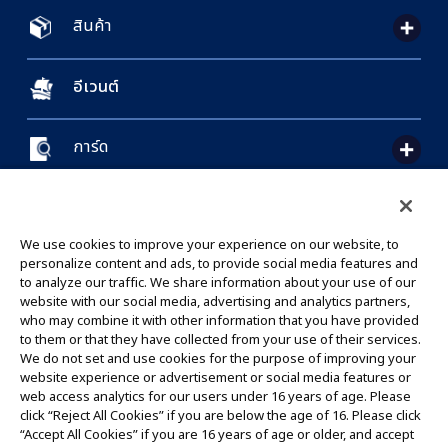
สินค้า
อีเวนต์
การ์ด
CONTACT US
Cookie Settings
PRIVACY POLICY
GLOBAL ENTRANCE
We use cookies to improve your experience on our website, to
personalize content and ads, to provide social media features and
to analyze our traffic. We share information about your use of our
website with our social media, advertising and analytics partners,
who may combine it with other information that you have provided
to them or that they have collected from your use of their services.
©Eiichiro Oda/Shueisha
We do not set and use cookies for the purpose of improving your
©Eiichiro Oda/Shueisha, Toei Animation
website experience or advertisement or social media features or
web access analytics for our users under 16 years of age. Please
click “Reject All Cookies” if you are below the age of 16. Please click
ห้ามคัดลอกรูปภาพ,ข้อความและข้อมูลทั้งหมดในเว็บไซต์นี้โดยไม่ได้รับอนุญาต
“Accept All Cookies” if you are 16 years of age or older, and accept
โปรดทราบว่ารูปภาพในเว็บไซต์นี้อาจแตกต่างจากสินค้าจริงที่อยู่ระหว่างการพัฒนา