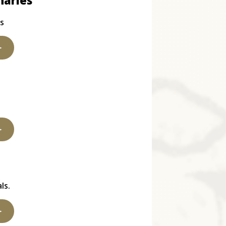
naries
ls
ls.