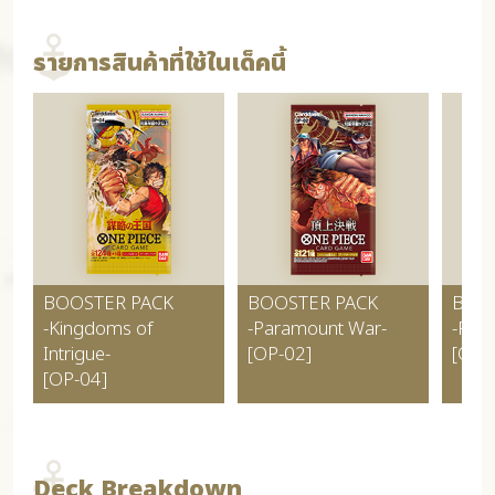
รายการสินค้าที่ใช้ในเด็คนี้
BOOSTER PACK
BOOSTER PACK
BOO
-Kingdoms of
-Paramount War-
-RO
Intrigue-
[OP-02]
[OP-
[OP-04]
Deck Breakdown