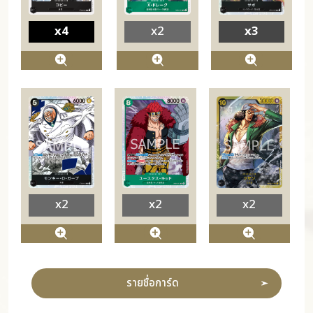
x4
x2
x3
x2
x2
x2
รายชื่อการ์ด