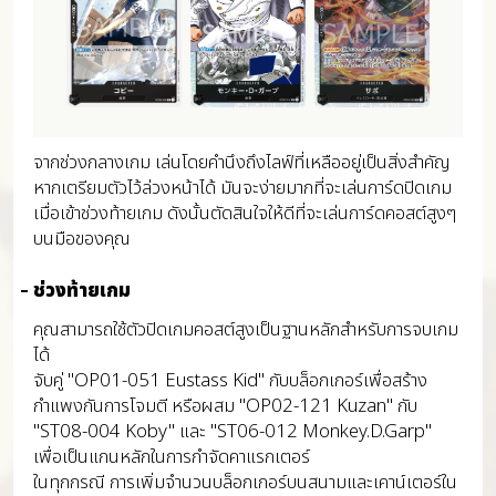
จากช่วงกลางเกม เล่นโดยคำนึงถึงไลฟ์ที่เหลืออยู่เป็นสิ่งสำคัญ
หากเตรียมตัวไว้ล่วงหน้าได้ มันจะง่ายมากที่จะเล่นการ์ดปิดเกม
เมื่อเข้าช่วงท้ายเกม ดังนั้นตัดสินใจให้ดีที่จะเล่นการ์ดคอสต์สูงๆ
บนมือของคุณ
ช่วงท้ายเกม
คุณสามารถใช้ตัวปิดเกมคอสต์สูงเป็นฐานหลักสำหรับการจบเกม
ได้
จับคู่ "OP01-051 Eustass Kid" กับบล็อกเกอร์เพื่อสร้าง
กำแพงกันการโจมตี หรือผสม "OP02-121 Kuzan" กับ
"ST08-004 Koby" และ "ST06-012 Monkey.D.Garp"
เพื่อเป็นแกนหลักในการกำจัดคาแรกเตอร์
ในทุกกรณี การเพิ่มจำนวนบล็อกเกอร์บนสนามและเคาน์เตอร์ใน