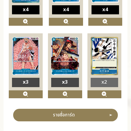
x4
x4
x4
x3
x3
x2
รายชื่อการ์ด