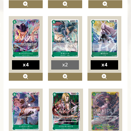
x4
x2
x4