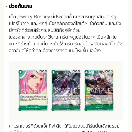
ช่วงต้นเกม
เด็ค Jewelry Bonney นี้ประกอบขึ้นจากการ์ดคุณสมบัติ <ซู
เปอร์โนวา> และ <กลุ่มโจรสลัดดองกีโฮเต้> เข้าด้วยกัน และยัง
มีการ์ดที่ช่วยเสิร์ชคุณสมบัติทั้งคู่อีกด้วย
ในช่วงกลางเกมนั้นจะใช้งานการ์ด <ซูเปอร์โนวา> เป็นหลัก ใน
ขณะที่ช่วงท้ายเกมนั้นจะเน้นใช้การ์ด <กลุ่มโจรสลัดดองกีโฮเต้>
อย่าลืมดูให้ดีว่าคุณต้องการการ์ดแบบไหนขึ้นมือบ้าง
คาแรกเตอร์ที่ช่วยแอ็คทีฟ ด้ง!! ให้ในช่วงจบเทิร์นนั้นใช้งานร่วม