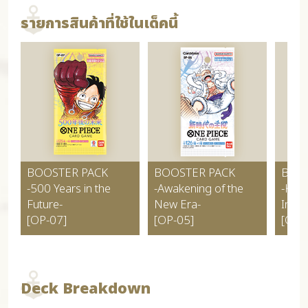
รายการสินค้าที่ใช้ในเด็คนี้
BOOSTER PACK
BOOSTER PACK
BOO
-500 Years in the
-Awakening of the
-Kin
Future-
New Era-
Intri
[OP-07]
[OP-05]
[OP-
Deck Breakdown