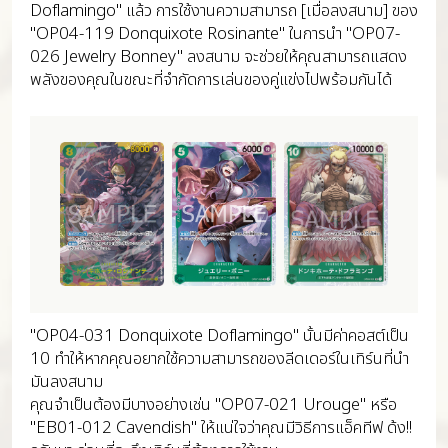
Doflamingo" แล้ว การใช้งานความสามารถ [เมื่อลงสนาม] ของ
"OP04-119 Donquixote Rosinante" ในการนำ "OP07-
026 Jewelry Bonney" ลงสนาม จะช่วยให้คุณสามารถแสดง
พลังของคุณในขณะที่จำกัดการเล่นของคู่แข่งไปพร้อมกันได้
"OP04-031 Donquixote Doflamingo" นั้นมีค่าคอสต์เป็น
10 ทำให้หากคุณอยากใช้ความสามารถของลีดเดอร์ในเทิร์นที่นำ
มันลงสนาม
คุณจำเป็นต้องมีบางอย่างเช่น "OP07-021 Urouge" หรือ
"EB01-012 Cavendish" ให้แน่ใจว่าคุณมีวิธีการแอ็คทีฟ ด้ง!!