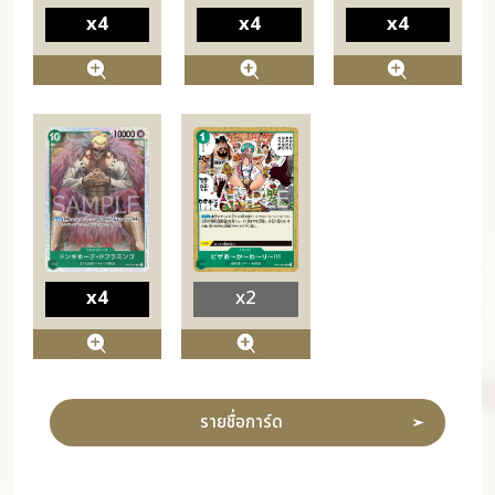
x4
x4
x4
x4
x2
รายชื่อการ์ด