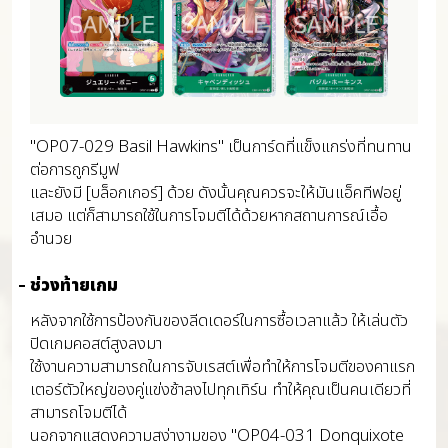
"OP07-029 Basil Hawkins" เป็นการ์ดที่แข็งแกร่งที่ทนทาน
ต่อการถูกรีมูฟ
และยังมี [บล็อกเกอร์] ด้วย ดังนั้นคุณควรจะให้มันแอ็คทีฟอยู่
เสมอ แต่ก็สามารถใช้ในการโจมตีได้ด้วยหากสถานการณ์เอื้อ
อำนวย
ช่วงท้ายเกม
หลังจากใช้การป้องกันของลีดเดอร์ในการซื้อเวลาแล้ว ให้เล่นตัว
ปิดเกมคอสต์สูงลงมา
ใช้งานความสามารถในการจับเรสต์เพื่อทำให้การโจมตีของคาแรก
เตอร์ตัวใหญ่ของคู่แข่งช้าลงไปทุกเทิร์น ทำให้คุณเป็นคนเดียวที่
สามารถโจมตีได้
นอกจากแสดงความสง่างามของ "OP04-031 Donquixote