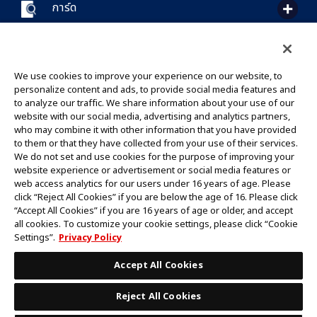
การ์ด
CONTACT US
Cookie Settings
PRIVACY POLICY
GLOBAL ENTRANCE
We use cookies to improve your experience on our website, to
personalize content and ads, to provide social media features and
to analyze our traffic. We share information about your use of our
website with our social media, advertising and analytics partners,
who may combine it with other information that you have provided
to them or that they have collected from your use of their services.
©Eiichiro Oda/Shueisha
We do not set and use cookies for the purpose of improving your
©Eiichiro Oda/Shueisha, Toei Animation
website experience or advertisement or social media features or
web access analytics for our users under 16 years of age. Please
click “Reject All Cookies” if you are below the age of 16. Please click
ห้ามคัดลอกรูปภาพ,ข้อความและข้อมูลทั้งหมดในเว็บไซต์นี้โดยไม่ได้รับอนุญาต
“Accept All Cookies” if you are 16 years of age or older, and accept
โปรดทราบว่ารูปภาพในเว็บไซต์นี้อาจแตกต่างจากสินค้าจริงที่อยู่ระหว่างการพัฒนา
all cookies. To customize your cookie settings, please click “Cookie
*Apple และโลโก้ Apple เป็นเครื่องหมายการค้าของบริษัท Apple Inc.
Settings”.
Privacy Policy
*Google Play และโลโก้ Google Play เป็นเครื่องหมายการค้าหรือจดทะเบียน
เครื่องหมายการค้าของบริษัท Google LLC.
Accept All Cookies
Reject All Cookies