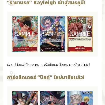
“ราชานรก” Rayleigh เข้าสู่สมรภูมิ!
ปลดปล่อยฮาคิของคุณและรับชัยชนะด้วยกลยุทธใหม่ล่าสุด!
การ์ดลีดเดอร์ “ปีกคู่” ใหม่มาถึงแล้ว!