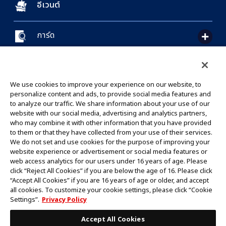
อีเวนต์
การ์ด
CONTACT US
Cookie Settings
PRIVACY POLICY
GLOBAL ENTRANCE
We use cookies to improve your experience on our website, to
personalize content and ads, to provide social media features and
to analyze our traffic. We share information about your use of our
website with our social media, advertising and analytics partners,
who may combine it with other information that you have provided
to them or that they have collected from your use of their services.
©Eiichiro Oda/Shueisha
We do not set and use cookies for the purpose of improving your
©Eiichiro Oda/Shueisha, Toei Animation
website experience or advertisement or social media features or
web access analytics for our users under 16 years of age. Please
click “Reject All Cookies” if you are below the age of 16. Please click
ห้ามคัดลอกรูปภาพ,ข้อความและข้อมูลทั้งหมดในเว็บไซต์นี้โดยไม่ได้รับอนุญาต
“Accept All Cookies” if you are 16 years of age or older, and accept
โปรดทราบว่ารูปภาพในเว็บไซต์นี้อาจแตกต่างจากสินค้าจริงที่อยู่ระหว่างการพัฒนา
all cookies. To customize your cookie settings, please click “Cookie
*Apple และโลโก้ Apple เป็นเครื่องหมายการค้าของบริษัท Apple Inc.
Settings”.
Privacy Policy
*Google Play และโลโก้ Google Play เป็นเครื่องหมายการค้าหรือจดทะเบียน
เครื่องหมายการค้าของบริษัท Google LLC.
Accept All Cookies