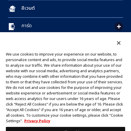
อีเวนต์
การ์ด
CONTACT US
Cookie Settings
PRIVACY POLICY
GLOBAL ENTRANCE
We use cookies to improve your experience on our website, to
personalize content and ads, to provide social media features and
to analyze our traffic. We share information about your use of our
website with our social media, advertising and analytics partners,
who may combine it with other information that you have provided
to them or that they have collected from your use of their services.
©Eiichiro Oda/Shueisha
We do not set and use cookies for the purpose of improving your
©Eiichiro Oda/Shueisha, Toei Animation
website experience or advertisement or social media features or
web access analytics for our users under 16 years of age. Please
click “Reject All Cookies” if you are below the age of 16. Please click
ห้ามคัดลอกรูปภาพ,ข้อความและข้อมูลทั้งหมดในเว็บไซต์นี้โดยไม่ได้รับอนุญาต
“Accept All Cookies” if you are 16 years of age or older, and accept
โปรดทราบว่ารูปภาพในเว็บไซต์นี้อาจแตกต่างจากสินค้าจริงที่อยู่ระหว่างการพัฒนา
all cookies. To customize your cookie settings, please click “Cookie
*Apple และโลโก้ Apple เป็นเครื่องหมายการค้าของบริษัท Apple Inc.
Settings”.
Privacy Policy
*Google Play และโลโก้ Google Play เป็นเครื่องหมายการค้าหรือจดทะเบียน