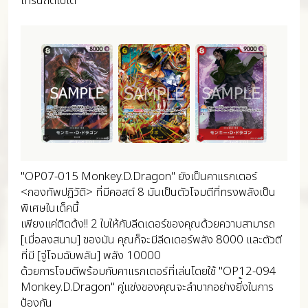
เทิร์นถัดไปได้
"OP07-015 Monkey.D.Dragon" ยังเป็นคาแรกเตอร์
<กองทัพปฏิวัติ> ที่มีคอสต์ 8 มันเป็นตัวโจมตีที่ทรงพลังเป็น
พิเศษในเด็คนี้
เพียงแค่ติดด้ง!! 2 ใบให้กับลีดเดอร์ของคุณด้วยความสามารถ
[เมื่อลงสนาม] ของมัน คุณก็จะมีลีดเดอร์พลัง 8000 และตัวตี
ที่มี [จู่โจมฉับพลัน] พลัง 10000
ด้วยการโจมตีพร้อมกับคาแรกเตอร์ที่เล่นโดยใช้ "OP12-094
Monkey.D.Dragon" คู่แข่งของคุณจะลำบากอย่างยิ่้งในการ
ป้องกัน