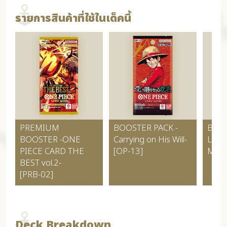
รายการสินค้าที่ใช้ในเด็คนี้
PREMIUM
BOOSTER PACK
-
BOO
BOOSTER
-ONE
Carrying on His Will-
Legac
PIECE CARD THE
[OP-13]
Mast
BEST vol.2-
[PRB-02]
Deck Breakdown