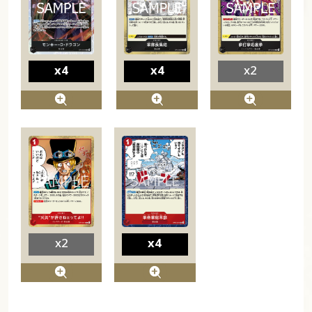
x4
x4
x2
x2
x4