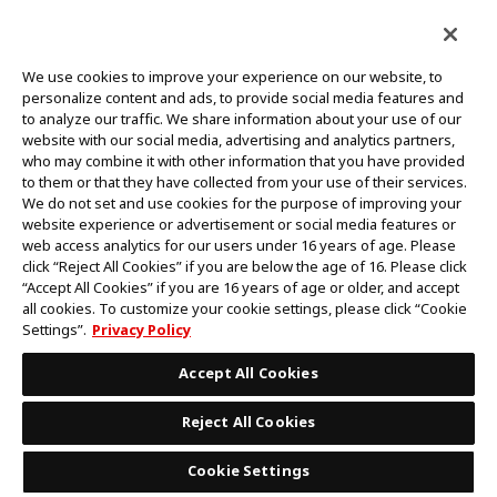
CONTACT US
Cookie Settings
PRIVACY POLICY
GLOBAL ENTRANCE
We use cookies to improve your experience on our website, to
personalize content and ads, to provide social media features and
to analyze our traffic. We share information about your use of our
website with our social media, advertising and analytics partners,
who may combine it with other information that you have provided
to them or that they have collected from your use of their services.
©Eiichiro Oda/Shueisha
We do not set and use cookies for the purpose of improving your
©Eiichiro Oda/Shueisha, Toei Animation
website experience or advertisement or social media features or
web access analytics for our users under 16 years of age. Please
click “Reject All Cookies” if you are below the age of 16. Please click
ห้ามคัดลอกรูปภาพ,ข้อความและข้อมูลทั้งหมดในเว็บไซต์นี้โดยไม่ได้รับอนุญาต
“Accept All Cookies” if you are 16 years of age or older, and accept
โปรดทราบว่ารูปภาพในเว็บไซต์นี้อาจแตกต่างจากสินค้าจริงที่อยู่ระหว่างการพัฒนา
all cookies. To customize your cookie settings, please click “Cookie
*Apple และโลโก้ Apple เป็นเครื่องหมายการค้าของบริษัท Apple Inc.
Settings”.
Privacy Policy
*Google Play และโลโก้ Google Play เป็นเครื่องหมายการค้าหรือจดทะเบียน
เครื่องหมายการค้าของบริษัท Google LLC.
Accept All Cookies
Reject All Cookies
Cookie Settings